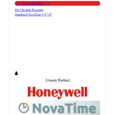
˅˅˅ Downloads ˅˅˅
Die Uhr läuft Prospekt)
Handbuch NovaTime V4.7.07
Unsere Partner: