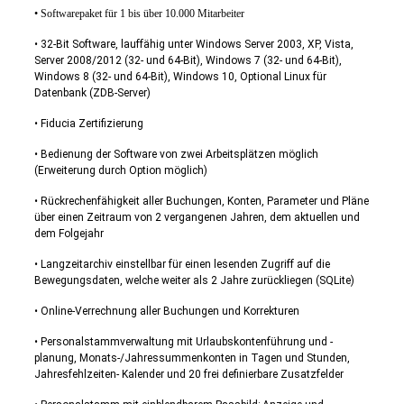
• Softwarepaket für 1 bis über 10.000 Mitarbeiter
• 32-Bit Software, lauffähig unter Windows Server 2003, XP, Vista,
Server 2008/2012 (32- und 64-Bit), Windows 7 (32- und 64-Bit),
Windows 8 (32- und 64-Bit), Windows 10, Optional Linux für
Datenbank (ZDB-Server)
• Fiducia Zertifizierung
• Bedienung der Software von zwei Arbeitsplätzen möglich
(Erweiterung durch Option möglich)
• Rückrechenfähigkeit aller Buchungen, Konten, Parameter und Pläne
über einen Zeitraum von 2 vergangenen Jahren, dem aktuellen und
dem Folgejahr
• Langzeitarchiv einstellbar für einen lesenden Zugriff auf die
Bewegungsdaten, welche weiter als 2 Jahre zurückliegen (SQLite)
• Online-Verrechnung aller Buchungen und Korrekturen
• Personalstammverwaltung mit Urlaubskontenführung und -
planung, Monats-/Jahressummenkonten in Tagen und Stunden,
Jahresfehlzeiten- Kalender und 20 frei definierbare Zusatzfelder