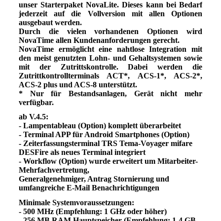
unser Starterpaket NovaLite. Dieses kann bei Bedarf
jederzeit auf die Vollversion mit allen Optionen
ausgebaut werden.
Durch die vielen vorhandenen Optionen wird
NovaTime allen Kundenanforderungen gerecht.
NovaTime ermöglicht eine nahtlose Integration mit
den meist genutzten Lohn- und Gehaltsystemen sowie
mit der Zutrittskontrolle. Dabei werden die
Zutrittkontrollterminals ACT*, ACS-1*, ACS-2*,
ACS-2 plus und ACS-8 unterstützt.
* Nur für Bestandsanlagen, Gerät nicht mehr
verfügbar.
ab V.4.5:
- Lampentableau (Option) komplett überarbeitet
- Terminal APP für Android Smartphones (Option)
- Zeiterfassungsterminal TRS Tema-Voyager mifare
DESFire als neues Terminal integriert
- Workflow (Option) wurde erweitert um Mitarbeiter-
Mehrfachvertretung,
Generalgenehmiger, Antrag Stornierung und
umfangreiche E-Mail Benachrichtigungen
Minimale Systemvoraussetzungen:
- 500 MHz (Empfehlung: 1 GHz oder höher)
- 256 MB RAM Hauptspeicher (Empfehlung: 1-4 GB